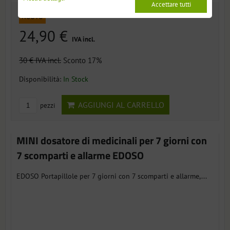
Accettare tutti
NUOVO
24,90 €
IVA incl.
30 €
IVA incl.
Sconto 17%
Disponibilità:
In Stock
AGGIUNGI AL CARRELLO
pezzi
MINI dosatore di medicinali per 7 giorni con
7 scomparti e allarme EDOSO
EDOSO Portapillole per 7 giorni con 7 scomparti e allarme,...