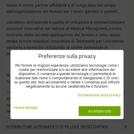
Siamo il vostro partner affidabile e di lunga data nel campo
dell'organizzazione dei farmaci per i vostri genitori o parenti.
L'obiettivo dell'azienda è quello di sviluppare e commercializzare
soluzioni innovative nel settore di Medical Managment, ovvero
controllo della corretta applicazione dei farmaci e nello stesso
tempo fornire soluzioni innovative di Telehealth per l'assistenza
sanitaria a domicilio utilizzando le ultime tecnologie di
telecomunicazione.
Preferenze sulla privacy
Per fornire le migliori esperienze, utilizziamo tecnologie come i
cookie per memorizzare e/o accedere alle informazioni del
dispositivo. Il consenso a queste tecnologie ci permetterà di
Siamo una giovane azienda europea fondata nel 2012, attiva in
elaborare dati come il comportamento di navigazione o ID unici
tutti i mercati dell'Unione Europea.
su questo sito. Non acconsentire o ritirare il consenso può influire
negativamente su alcune caratteristiche e funzioni.
I nostri clienti sono pazienti a cui offriamo soluzioni di controllo
Dichiarazione sulla privacy
della somministrazione dei medicinali, come anche ospedali
oppure strutture di assistenza per anziani o malati a lungo
Mostra dettagli
termine che utilizzano le nostre soluzioni di Telehealth.
Accettare tutti
DISTRIBUTORE AUTOMATICO DI PILLOLE DOSECONTROL