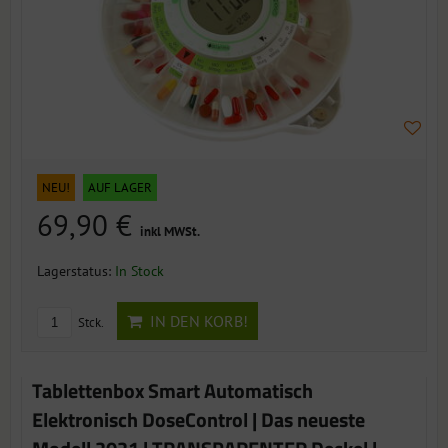
NEU!
AUF LAGER
69,90 €
inkl MWSt.
Lagerstatus:
In Stock
IN DEN KORB!
Stck.
Tablettenbox Smart Automatisch
Elektronisch DoseControl | Das neueste