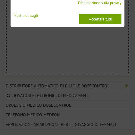
Dichiarazione sulla privacy
Mostra dettagli
Accettare tutti
DISTRIBUTORE AUTOMATICO DI PILLOLE DOSECONTROL
DOSATORI ELETTRONICI DI MEDICAMENTI
OROLOGIO MEDICO DOSECONTROL
TELEFONO MEDICO MEDFON
APPLICAZIONE SMARTPHONE PER IL DOSAGGIO DI FARMACI