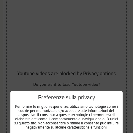
Youtube videos are blocked by Privacy options
Do you want to load Youtube video?
Preferenze sulla privacy
Allow once
Per fornire le migliori esperienze, utilizziamo tecnologie come i
Allow always - agree with cookie type: Funzionale
cookie per memorizzare e/o accedere alle informazioni del
dispositivo. Il consenso a queste tecnologie ci permetterà di
elaborare dati come il comportamento di navigazione o ID unici
su questo sito. Non acconsentire o ritirare il consenso può influire
Open video in a new window
negativamente su alcune caratteristiche e funzioni.