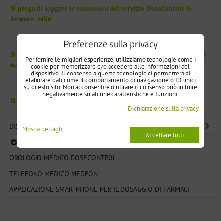
Si prega di leggere le recensioni del servizio DoseControl in
Amazon Italia
Preferenze sulla privacy
Si prega di leggere le recensioni dei nostri ultimi modelli EDOSO
Per fornire le migliori esperienze, utilizziamo tecnologie come i
su Amazon
cookie per memorizzare e/o accedere alle informazioni del
dispositivo. Il consenso a queste tecnologie ci permetterà di
elaborare dati come il comportamento di navigazione o ID unici
su questo sito. Non acconsentire o ritirare il consenso può influire
negativamente su alcune caratteristiche e funzioni.
Si prega di leggere le recensioni del modello 2021 su Amazon
Dichiarazione sulla privacy
DISTRIBUTORE AUTOMATICO DI PILLOLE DOSECONTROL
Mostra dettagli
Accettare tutti
DOSATORI ELETTRONICI DI MEDICAMENTI
OROLOGIO MEDICO DOSECONTROL
TELEFONO MEDICO MEDFON
APPLICAZIONE SMARTPHONE PER IL DOSAGGIO DI FARMACI