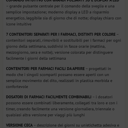
– grande pulsante centrale per il comando della sveglia e una
semplice impostazione; moderno display a LED a risparmio
energetico, leggibile sia di giorno che di notte; display chiaro con
icone intuitive
7 CONTENITORI SEPARATI PER I FARMACI, DISTINTI PER COLORE
–
contenitori separati, rimovibili e sostituibili per i farmaci per ogni
giorno della settimana, suddivisi in fasce orarie (mattina,
mezzogiorno, sera e notte); versione colorata per distinguere
facilmente i giorni della settimana
CONTENITORI PER FARMACI FACILI DA APRIRE
– progettati in
modo che i singoli scomparti possano essere aperti con un
semplice movimento del dito, realizzati in plastica morbida e
confortevole
DOSATORI DI FARMACI FACILMENTE COMBINABILI
– i dosatori
possono essere combinati liberamente, collegati tra loro e con i
timer, creando facilmente una versione giornaliera, triennale o
qualsiasi altra versione per viaggi più lunghi
VERSIONE CECA
– descrizione dei giorni su un'etichetta adesiva e