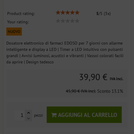
Product rating:
5
/
5
(
3
x)
Your rating:
NUOVO
Dosatore elettronico di farmaci EDOSO per 7 giorni con allarme
intelligente e display a LED | Timer a LED intuitivo con pulsanti
grandi | Avvisi luminosi, acustici e vibranti | Vassoi colorati facili
da aprire | Design tedesco
39,90 €
IVA incl.
45,90 €
IVA incl.
Sconto
13.1%
AGGIUNGI AL CARRELLO
pezzi