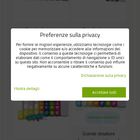
Grande dosatore
Grande dosatore
Preferenze sulla privacy
elettronico settimanale
elettronico settimanale
per 7 giorni con allarme
per 7 giorni con allarme
Per fornire le migliori esperienze, utilizziamo tecnologie come i
cookie per memorizzare e/o accedere alle informazioni del
intelligente e display a
intelligente e display a
dispositivo. Il consenso a queste tecnologie ci permetterà di
LED EDOSO – Modello
LED EDOSO – Modello
elaborare dati come il comportamento di navigazione o ID unici
su questo sito. Non acconsentire o ritirare il consenso può influire
2026, prodotto in Italia
2026, prodotto in Italia
negativamente su alcune caratteristiche e funzioni.
Dichiarazione sulla privacy
Mostra dettagli
Accettare tutti
Grande dosatore