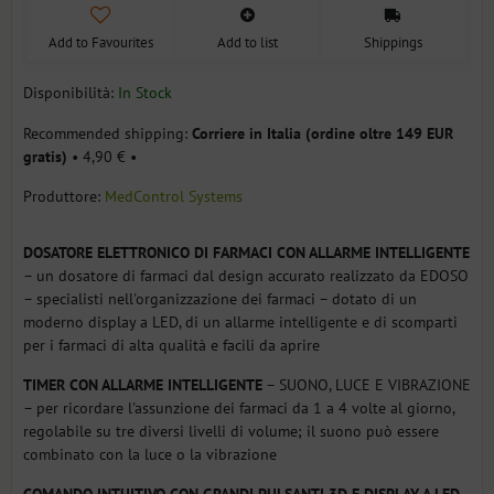
Add to Favourites
Add to list
Shippings
Disponibilità:
In Stock
Corriere in Italia (ordine oltre 149 EUR
gratis)
•
4,90 €
•
Produttore:
MedControl Systems
DOSATORE ELETTRONICO DI FARMACI CON ALLARME INTELLIGENTE
– un dosatore di farmaci dal design accurato realizzato da EDOSO
– specialisti nell'organizzazione dei farmaci – dotato di un
moderno display a LED, di un allarme intelligente e di scomparti
per i farmaci di alta qualità e facili da aprire
TIMER CON ALLARME INTELLIGENTE
– SUONO, LUCE E VIBRAZIONE
– per ricordare l'assunzione dei farmaci da 1 a 4 volte al giorno,
regolabile su tre diversi livelli di volume; il suono può essere
combinato con la luce o la vibrazione
COMANDO INTUITIVO CON GRANDI PULSANTI 3D E DISPLAY A LED