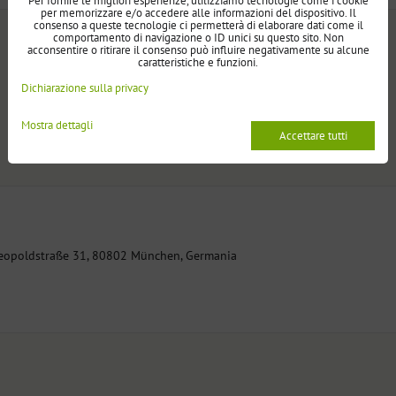
Per fornire le migliori esperienze, utilizziamo tecnologie come i cookie
per memorizzare e/o accedere alle informazioni del dispositivo. Il
consenso a queste tecnologie ci permetterà di elaborare dati come il
comportamento di navigazione o ID unici su questo sito. Non
acconsentire o ritirare il consenso può influire negativamente su alcune
caratteristiche e funzioni.
Dichiarazione sulla privacy
Mostra dettagli
Accettare tutti
eopoldstraße 31, 80802 München, Germania