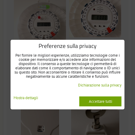
Distributore automatico
Preferenze sulla privacy
con coperchio
Per fornire le migliori esperienze, utilizziamo tecnologie come i
transparente Italiano -
cookie per memorizzare e/o accedere alle informazioni del
Distributore automatico
dispositivo. Il consenso a queste tecnologie ci permetterà di
nuova generazione
elaborare dati come il comportamento di navigazione o ID unici
con coperchio
su questo sito. Non acconsentire o ritirare il consenso può influire
negativamente su alcune caratteristiche e funzioni.
transparente Italiano -
nuova generazione
Dichiarazione sulla privacy
Mostra dettagli
Accettare tutti