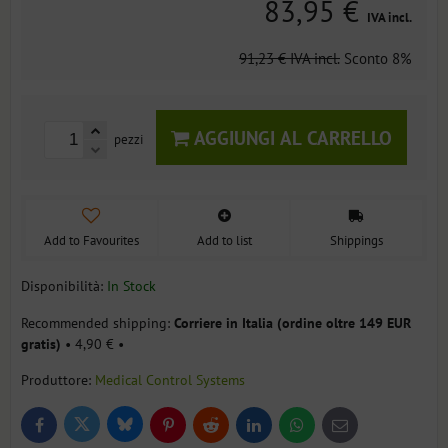
83,95 €
IVA incl.
91,23 €
IVA incl.
Sconto
8%
AGGIUNGI AL CARRELLO
pezzi
Add to Favourites
Add to list
Shippings
Disponibilità:
In Stock
Corriere in Italia (ordine oltre 149 EUR
gratis)
•
4,90 €
•
Produttore:
Medical Control Systems
Bluesky
Twitter
Facebook
Pinterest
Reddit
LinkedIn
WhatsApp
E-
mail