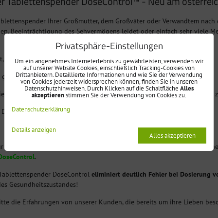
r Tablettenspender DoseControl™ - Neu am österrei
Tablettenspender Ihrer Großmutter, dem Großväter oder Verwandtem nach 
en, Beeinträchtigung des Sehvermögens leidet oder einfach sehr viele M
Privatsphäre-Einstellungen
sst, dass die Medikamente eingenommen werden müssen
Um ein angenehmes Interneterlebnis zu gewährleisten, verwenden wir
auf unserer Website Cookies, einschließlich Tracking-Cookies von
Drittanbietern. Detaillierte Informationen und wie Sie der Verwendung
t genau erinnern, welche Medikamente zu nehmen sind
von Cookies jederzeit widersprechen können, finden Sie in unseren
Datenschutzhinweisen. Durch Klicken auf die Schaltfläche
Alles
 die Medikamente schon einmal genommen wurden und nimmt diese zum z
akzeptieren
stimmen Sie der Verwendung von Cookies zu.
Datenschutzerklärung
 Dosen auf einmal
Details anzeigen
Alles akzeptieren
für Probleme mit Gedächtnis-, Sichtstörungen oder bei Einnahme von h
DoseControl
.
Tablettenspender DoseControl
eliminiert deutlich Fehler bei Dosierung
des Gesundheitszustandes!
itte die Erfahrungen von unserer Kunden, die bereits um ihre Lieben bes